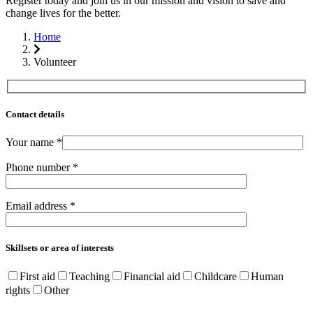
Register today and join us in our mission and vision to save and
change lives for the better.
Home
Volunteer
Contact details
Your name *
Phone number *
Email address *
Skillsets or area of interests
First aid
Teaching
Financial aid
Childcare
Human
rights
Other