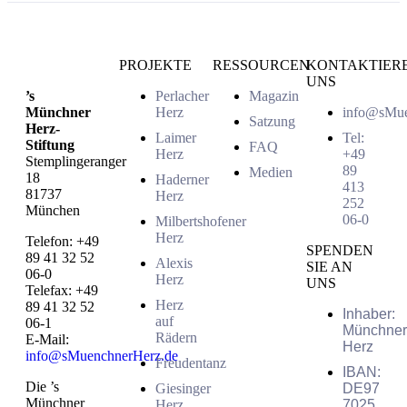
PROJEKTE
RESSOURCEN
KONTAKTIER
UNS
’s
Perlacher
Magazin
Münchner
Herz
info@sMue
Satzung
Herz-
Laimer
Tel:
Stiftung
FAQ
Herz
+49
Stemplingeranger
89
Medien
18
Haderner
413
81737
Herz
252
München
06-0
Milbertshofener
Herz
Telefon: +49
SPENDEN
89 41 32 52
Alexis
SIE AN
06-0
Herz
UNS
Telefax: +49
Herz
89 41 32 52
Inhaber:
auf
06-1
Münchner
Rädern
E-Mail:
Herz
info@sMuenchnerHerz.de
Freudentanz
IBAN:
Die ’s
Giesinger
DE97
Münchner
Herz
7025